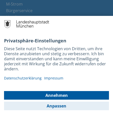
M-Strom
Bürgerservice
Hotels
Rechtliches und Kontakt
Barrierefreiheit
Leichte Sprache
Gebärdensprache
Datenschutz
Kontakt
Impressum
© 2026 Portal München Betriebs GmbH & Co. KG - Ein Service der
Landeshauptstadt München und der Stadtwerke München GmbH