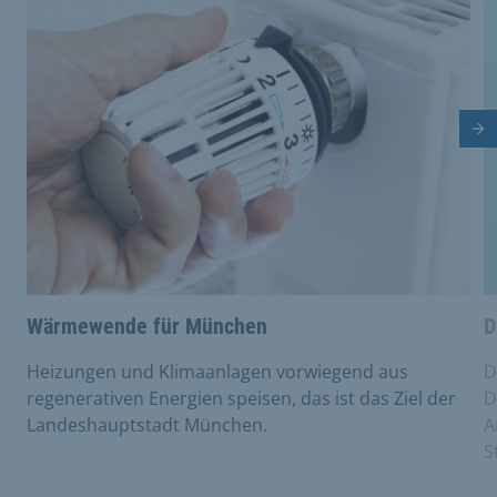
Nä
Wärmewende für München
D
Heizungen und Klimaanlagen vorwiegend aus
D
regenerativen Energien speisen, das ist das Ziel der
D
Landeshauptstadt München.
A
S