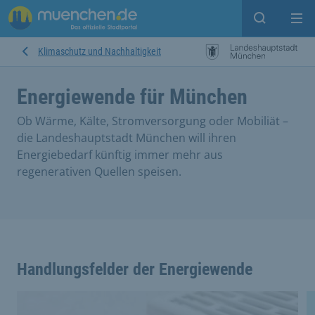
Suche ein
Mei
Klimaschutz und Nachhaltigkeit
Energiewende für München
Ob Wärme, Kälte, Stromversorgung oder Mobiliät –
die Landeshauptstadt München will ihren
Energiebedarf künftig immer mehr aus
regenerativen Quellen speisen.
Handlungsfelder der Energiewende
This is a carousel with rotating cards. Use the previous 