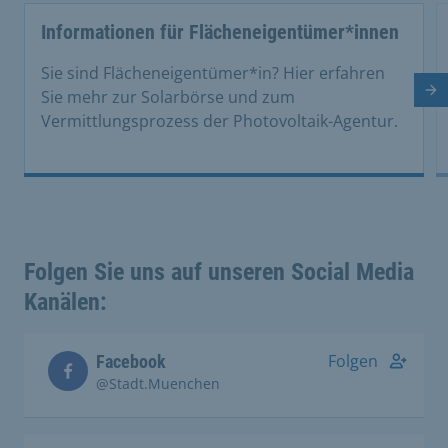
This is a carousel with rotating cards. Use the previous 
Informationen für Flächeneigentümer*innen
Sie sind Flächeneigentümer*in? Hier erfahren
Nä
Sie mehr zur Solarbörse und zum
Vermittlungsprozess der Photovoltaik-Agentur.
Folgen Sie uns auf unseren Social Media
Kanälen:
Folgen
Facebook
@Stadt.Muenchen