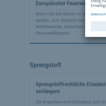
Europäischer Feuerwaffenpass
Wenn Sie bei Reisen in der EU Wa
wollen, zum Beispiel bei Jagdreisen
Wettbewerbe, brauchen Sie einen 
Feuerwaffenpass.
Sprengstoff
Sprengstoffrechtliche Erlaubn
verlängern
Sie brauchen eine Erlaubnis zum E