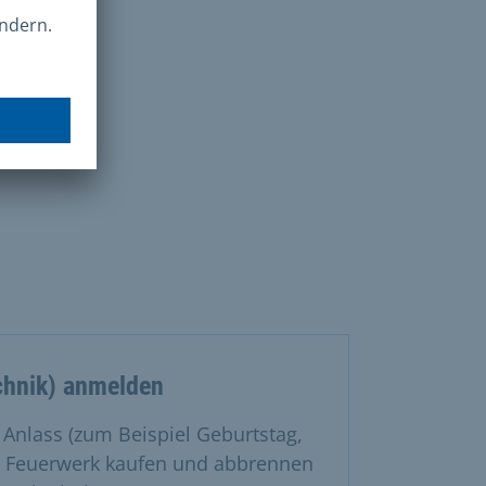
chnik) anmelden
nlass (zum Beispiel Geburtstag,
es Feuerwerk kaufen und abbrennen