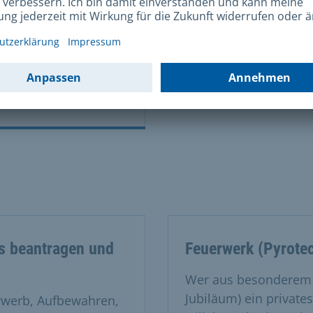
ffen mitnehmen
 oder für
europäischen
is beantragen und
Feuerwerk (Pyrote
Wer aus besonderem A
Jubiläum) ein privat
rwerb, Aufbewahren,