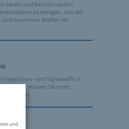
n kaufen und besitzen wollen,
enbesitzkarte beantragen. Von der
 sind bestimmte Waffen mit
ein
Schreckschuss- und Signalwaffe in
hren wollen, müssen Sie einen
 beantragen.