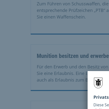
Zum Führen von Schusswaffen, die 
entsprechende Prüfzeichen „PTB“ 
Sie einen Waffenschein.
Munition besitzen und erwerb
Für den Erwerb und den Besitz vo
Sie eine Erlaubnis. Eine Erwerbserla
auch als Erlaubnis zum Besitz.