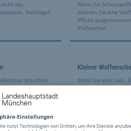
nicht das
Wenn Sie Schusswaffe
ausweisen, benötigen
müssen Sie eine Waff
Pflicht ausgenommen
Prüfzeichen.
en
Kleiner Waffensch
n Munition brauchen
Wenn Sie eine Gas-, 
ubnis gilt gleichzeitig
der Öffentlichkeit fü
Kleinen Waffenschein