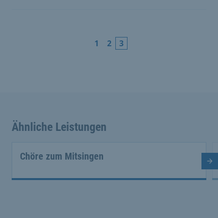
1
2
3
Ähnliche Leistungen
Chöre zum Mitsingen
Nä