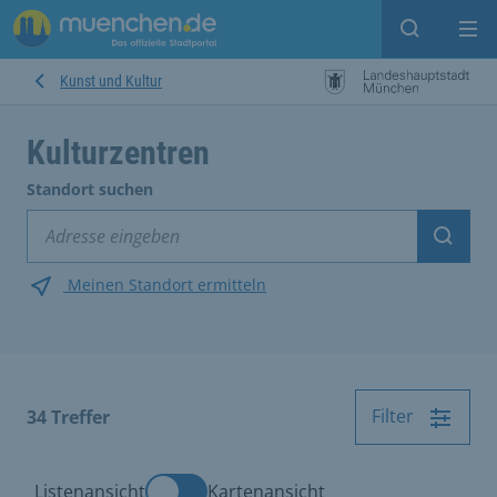
Suche ein
Mei
Kunst und Kultur
Kulturzentren
Standort suchen
Suche
Meinen Standort ermitteln
Filter
34
Treffer
Listenansicht
Kartenansicht