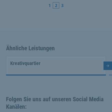
1
2
3
Ähnliche Leistungen
Kreativquartier
Nä
Folgen Sie uns auf unseren Social Media
Kanälen: