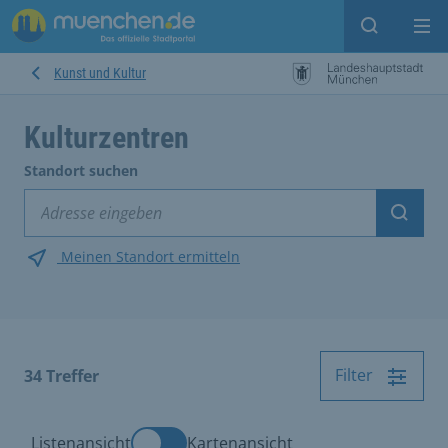
Suche ein
Mei
Kunst und Kultur
Kulturzentren
Standort suchen
Suche
Meinen Standort ermitteln
Filter
34
Treffer
Listenansicht
Kartenansicht