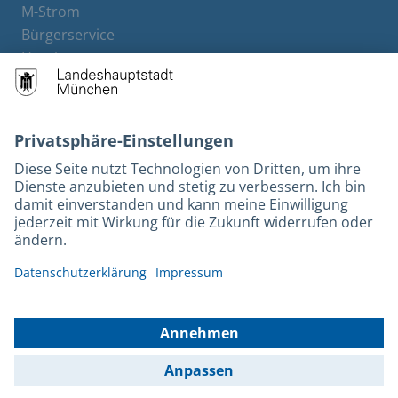
M-Strom
Bürgerservice
Hotels
Rechtliches und Kontakt
Barrierefreiheit
Leichte Sprache
Gebärdensprache
Datenschutz
Kontakt
Impressum
© 2026 Portal München Betriebs GmbH & Co. KG - Ein Service der
Landeshauptstadt München und der Stadtwerke München GmbH