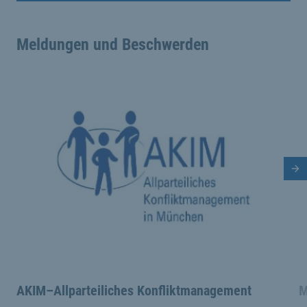
Meldungen und Beschwerden
This is a carousel with rotating cards. Use the previous 
Nä
AKIM–Allparteiliches Konfliktmanagement
M