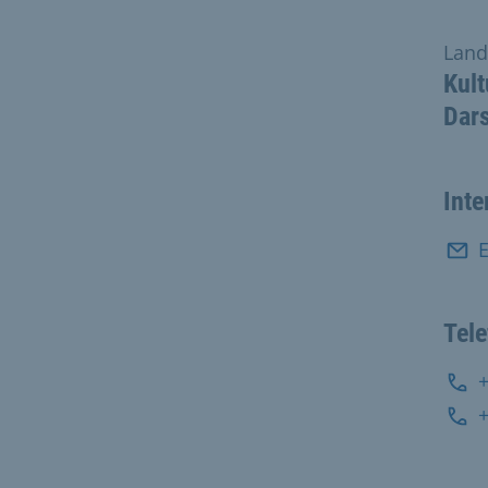
Land
Kult
Dars
Inte
E
Tel