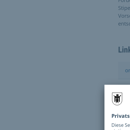
Förd
Stip
Vors
ents
Lin
o
I
T
I