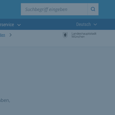
Suchbegriff eingeben
Suche star
Deutsch
rservice
Aktuelle Sprach
dien
aben,