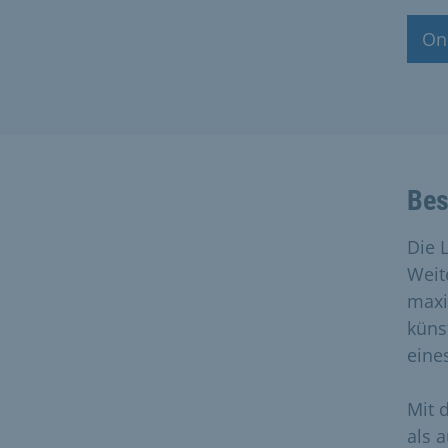
On
Bes
Die 
Weit
maxi
küns
eine
Mit 
als 