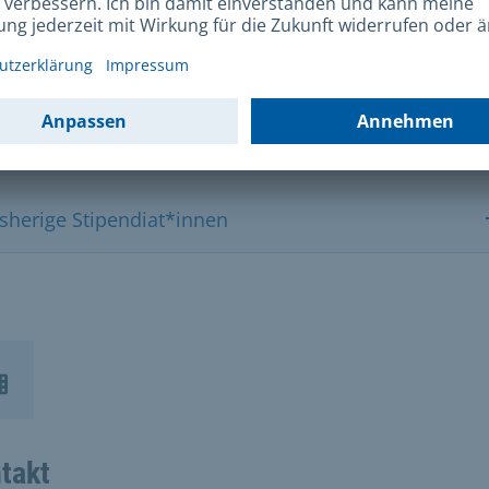
egelwerk Darstellende Kunst
atenschutzhinweise
isherige Stipendiat*innen
takt