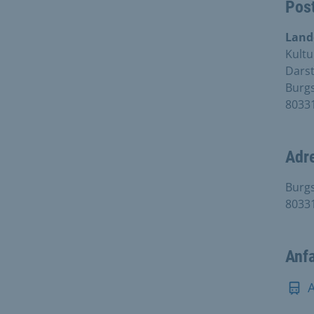
Pos
Land
Kultu
Darst
Burgs
8033
Adr
Burgs
8033
Anf