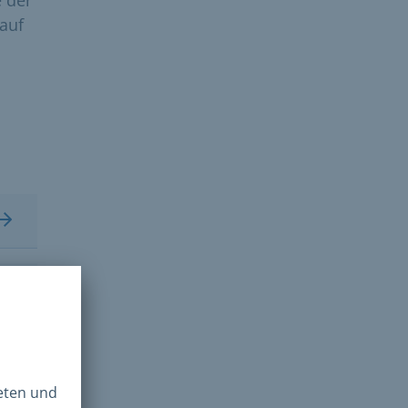
e der
 auf