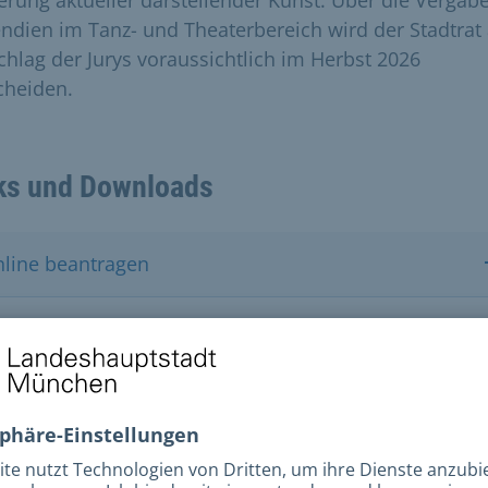
erung aktueller darstellender Kunst. Über die Vergab
endien im Tanz- und Theaterbereich wird der Stadtrat
chlag der Jurys voraussichtlich im Herbst 2026
cheiden.
ks und Downloads
nline beantragen
nformationen zu Stipendien im Bereich Tanz und
heater
nformationen zum Online-Antrag