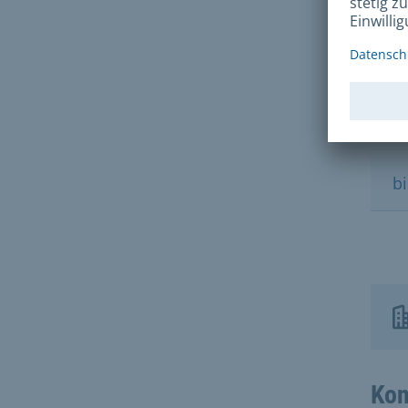
R
D
b
Kon