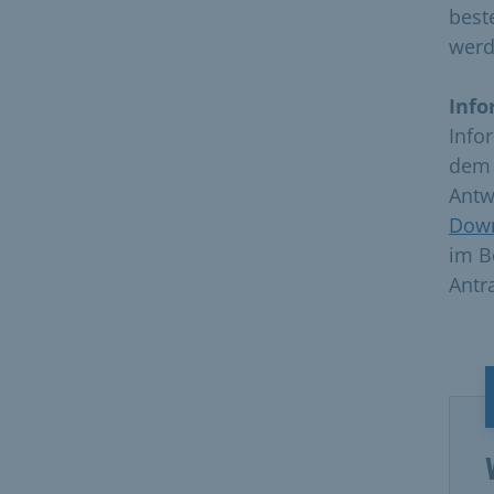
best
werd
Info
Info
dem 
Antw
Dow
im B
Antr