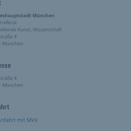
t
eshauptstadt München
rreferat
ellende Kunst, Wissenschaft
traße 4
1 München
esse
traße 4
1 München
ahrt
Anfahrt mit MVV