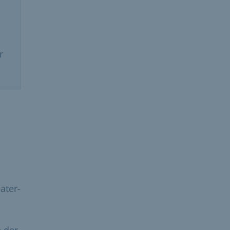
r
ater-