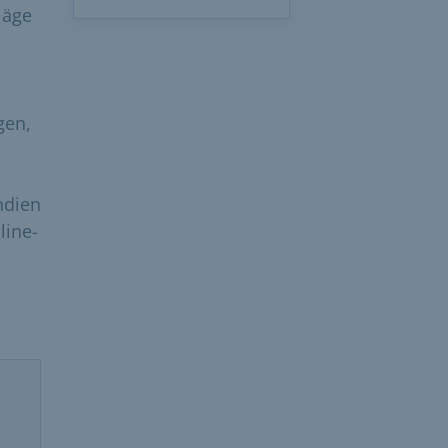
läge
gen,
ndien
line-