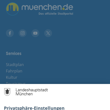
Übergreifende Links
Stadt München auf Facebook
Stadt München auf Instagram
Stadt München auf YouTube
Stadt München auf X
Services
Stadtplan
Fahrplan
Kultur
Tourismus
M-Strom
Bürgerservice
Hotels