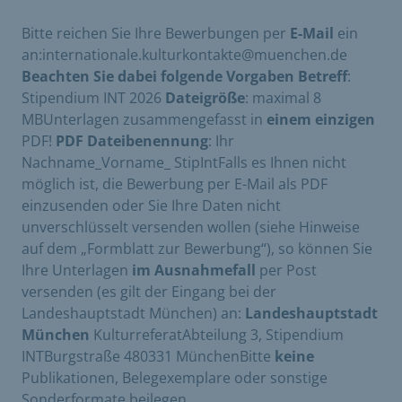
Bitte reichen Sie Ihre Bewerbungen per
E-Mail
ein
an:internationale.kulturkontakte@muenchen.de
Beachten Sie dabei folgende Vorgaben
Betreff
:
Stipendium INT 2026
Dateigröße
: maximal 8
MBUnterlagen zusammengefasst in
einem einzigen
PDF!
PDF Dateibenennung
: Ihr
Nachname_Vorname_ StipIntFalls es Ihnen nicht
möglich ist, die Bewerbung per E-Mail als PDF
einzusenden oder Sie Ihre Daten nicht
unverschlüsselt versenden wollen (siehe Hinweise
auf dem „Formblatt zur Bewerbung“), so können Sie
Ihre Unterlagen
im Ausnahmefall
per Post
versenden (es gilt der Eingang bei der
Landeshauptstadt München) an:
Landeshauptstadt
München
KulturreferatAbteilung 3, Stipendium
INTBurgstraße 480331 MünchenBitte
keine
Publikationen, Belegexemplare oder sonstige
Sonderformate beilegen.