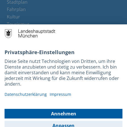
Stadtplan
Fahrplan
Kultur
Tourismus
M-Strom
Bürgerservice
Hotels
Rechtliches und Kontakt
Barrierefreiheit
Leichte Sprache
Gebärdensprache
Datenschutz
Kontakt
Impressum