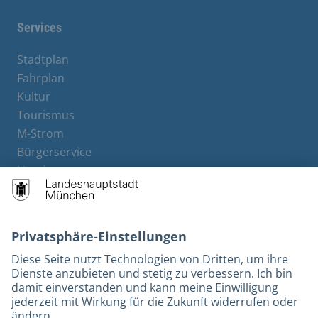
Services
Stadtplan
Fahrplan
Kultur
Tourismus
M-Strom
Bürgerservice
Hotels
Kontakt
Barrierefreiheit
Leichte Sprache
Gebärdensprache
Datenschutz