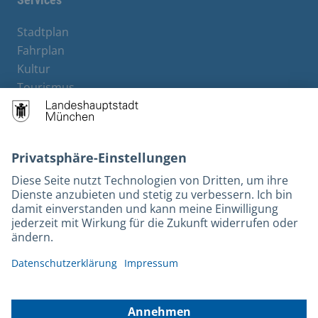
Stadtplan
Fahrplan
Kultur
Tourismus
M-Strom
Bürgerservice
Hotels
Kontakt
Barrierefreiheit
Leichte Sprache
Gebärdensprache
Datenschutz
Kontakt
Impressum