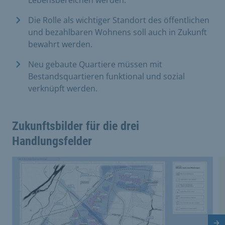
Die Rolle als wichtiger Standort des öffentlichen
und bezahlbaren Wohnens soll auch in Zukunft
bewahrt werden.
Neu gebaute Quartiere müssen mit
Bestandsquartieren funktional und sozial
verknüpft werden.
Zukunftsbilder für die drei
Handlungsfelder
Dies ist eine Bildergalerie in einem Slider. Mit den Vor
Vergrößere Bild 0
V