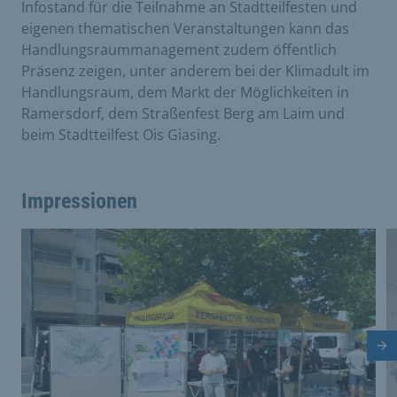
Infostand für die Teilnahme an Stadtteilfesten und
eigenen thematischen Veranstaltungen kann das
Handlungsraummanagement zudem öffentlich
Präsenz zeigen, unter anderem bei der Klimadult im
Handlungsraum, dem Markt der Möglichkeiten in
Ramersdorf, dem Straßenfest Berg am Laim und
beim Stadtteilfest Ois Giasing.
Impressionen
Dies ist eine Bildergalerie in einem Slider. Mit den Vor
Vergrößere Bild 0
V
Nä