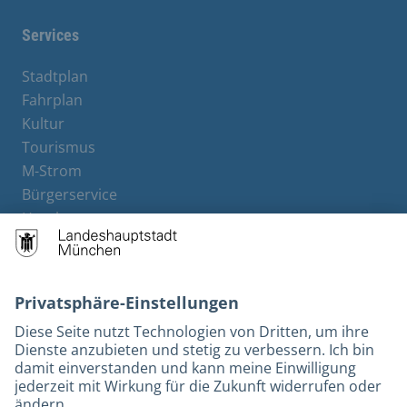
Services
Stadtplan
Fahrplan
Kultur
Tourismus
M-Strom
Bürgerservice
Hotels
Kontakt
Barrierefreiheit
Leichte Sprache
Gebärdensprache
Datenschutz