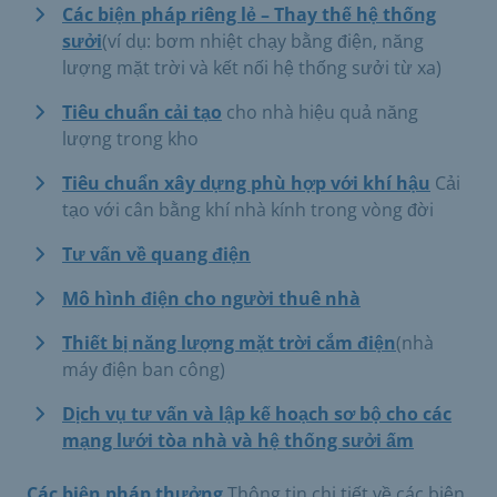
Các biện pháp riêng lẻ – Thay thế hệ thống
sưởi
(ví dụ: bơm nhiệt chạy bằng điện, năng
lượng mặt trời và kết nối hệ thống sưởi từ xa)
Tiêu chuẩn cải tạo
cho nhà hiệu quả năng
lượng trong kho
Tiêu chuẩn xây dựng phù hợp với khí hậu
Cải
tạo với cân bằng khí nhà kính trong vòng đời
Tư vấn về quang điện
Mô hình điện cho người thuê nhà
Thiết bị năng lượng mặt trời cắm điện
(nhà
máy điện ban công)
Dịch vụ tư vấn và lập kế hoạch sơ bộ cho các
mạng lưới tòa nhà và hệ thống sưởi ấm
Các biện pháp thưởng
Thông tin chi tiết về các biện