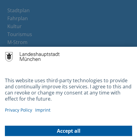
Stadtplan
Fahrplan
Kultur
Tourismus
M-Strom
Bürgerservice
Hotels
Contact
Barrierefreiheit
Leichte Sprache
Gebärdensprache
Datenschutz
Kontakt
Impressum