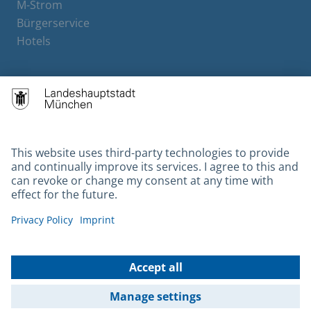
M-Strom
Bürgerservice
Hotels
Contact
Barrierefreiheit
Leichte Sprache
Gebärdensprache
Datenschutz
Kontakt
Impressum
© 2026 Portal München Betriebs GmbH & Co. KG - Ein Service der
Landeshauptstadt München und der Stadtwerke München GmbH