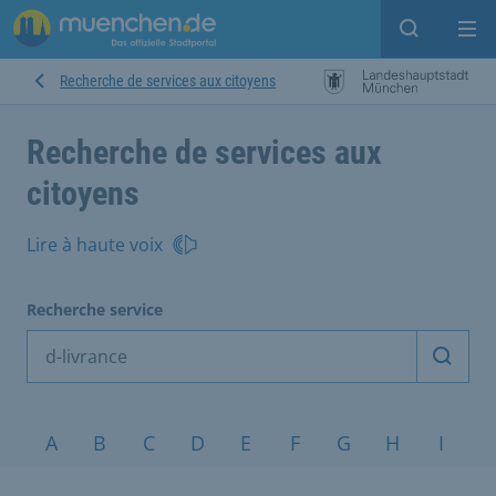
Open sear
Op
Recherche de services aux citoyens
Recherche de services aux
citoyens
Lire à haute voix
Recherche service
Démarr
Sujets de A à Z
A
B
C
D
E
F
G
H
I
J