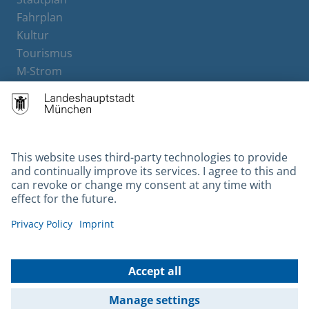
Fahrplan
Kultur
Tourismus
M-Strom
Bürgerservice
Hotels
Contact
Barrierefreiheit
Leichte Sprache
Gebärdensprache
Datenschutz
Kontakt
Impressum