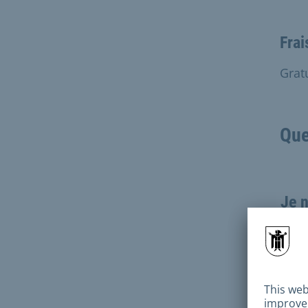
Frai
Grat
Que
Je n
je s
stat
d'in
cela