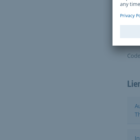
l'Okt
Bas
Code
Lie
Au
T
In