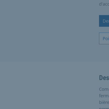
d'ac
De
Po
Des
Comm
ferm
bièr
perm