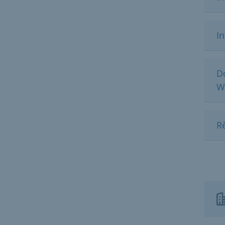
In
D
W
R