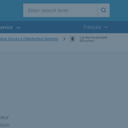
Enter search term
Start searc
Français
service
Langue actuelle
ation d'accès à l'Oktoberfest Sperrring
ieur
tion