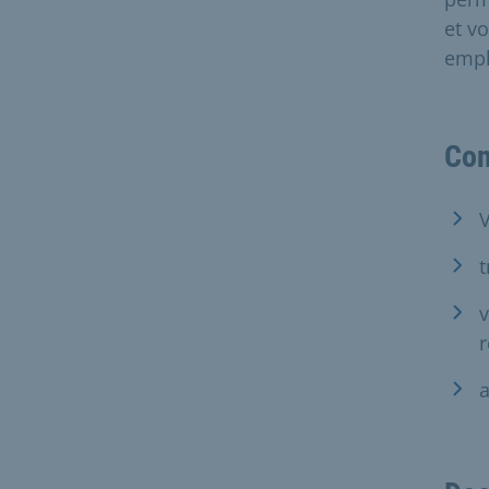
et vo
empl
Con
V
t
v
r
a