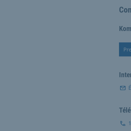
Con
Kom
Pr
Ren
Inte
É
Tél