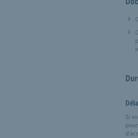
Doc
C
C
p
i
Dur
Déla
Si v
pour
d'ac