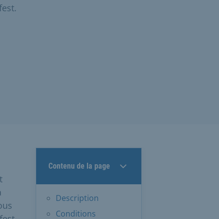
fest.
Contenu de la page
t
a
Description
ous
Conditions
fest