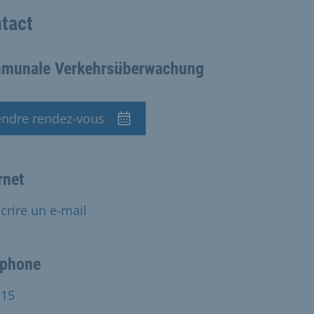
tact
munale Verkehrsüberwachung
endre rendez-vous
dez-vous
rnet
crire un e-mail
éphone
115