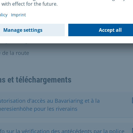
oberfest.
e juridique
 de la route
ns et téléchargements
torisation d'accès au Bavariaring et à la
heresienhöhe pour les riverains
fo sur la vérification des antécédents par la police