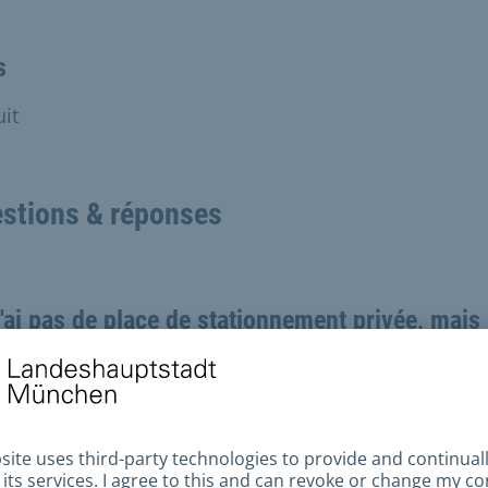
s
uit
stions & réponses
'ai pas de place de stationnement privée, mais
ouhaite garer mon véhicule sur les places de
ionnement publiques à l'intérieur de l'anneau
terdiction.
 n'est malheureusement pas possible pendant