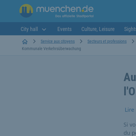
City hall
Events
Culture, Leisure
Sight
Startseite
Service aux citoyens
Secteurs et professions
Kommunale Verkehrsüberwachung
Au
l'
Lire
Si vo
du p