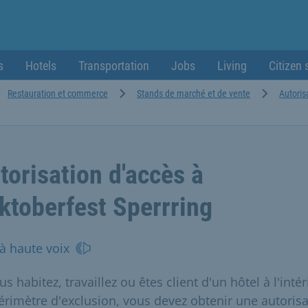
s
Hotels
Transportation
Jobs
Living
Citizen 
Restauration et commerce
Stands de marché et de vente
Autoris
torisation d'accès à
Oktoberfest Sperrring
 à haute voix
us habitez, travaillez ou êtes client d'un hôtel à l'intér
érimètre d'exclusion, vous devez obtenir une autorisa