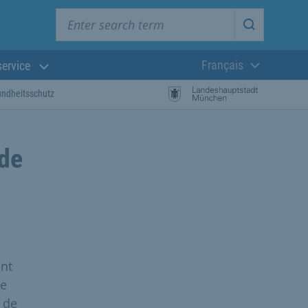
Enter search term
Start searc
Français
service
Langue actuelle
ndheitsschutz
 de
ont
se
 de