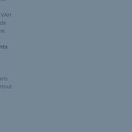
a VAH
 de
ne.
nts
dans
rtout