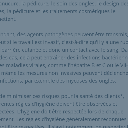
anucure, la pédicure, le soin des ongles, le design de
es, la pédicure et les traitements cosmétiques le
ettent.
ndant, des agents pathogènes peuvent être transmis
ut si le travail est invasif, c'est-à-dire qu'il y a une ru
a barrière cutanée et donc un contact avec le sang. Da
 des cas, cela peut entraîner des infections bactérien
es maladies virales, comme l'hépatite B et C ou le VIH
 même les mesures non invasives peuvent déclenche
infections, par exemple des mycoses des ongles.
 de minimiser ces risques pour la santé des clients*,
érentes règles d'hygiène doivent être observées et
ectées. L'hygiène doit être respectée lors de chaque
tement. Les règles d'hygiène généralement reconnues
ent être respectées. Il s'agit notamment de respecter 