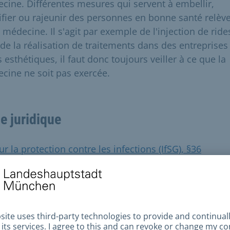
cine. Différentes mesures qui servent à embellir,
fier ou rajeunir des personnes en bonne santé relèv
 médecine. Il s'agit par exemple de l'injection de ride
 de la réalisation de traitements dans des entreprises
 esthétiques, il faut donc toujours veiller à ce que la
cine ne soit pas exercée.
e juridique
ur la protection contre les infections (IfSG), §36
et sur la prévention des maladies transmissibles (déc
l'hygiène - BayHygV)
sur le service de santé publique (Gesundheitsdienstges