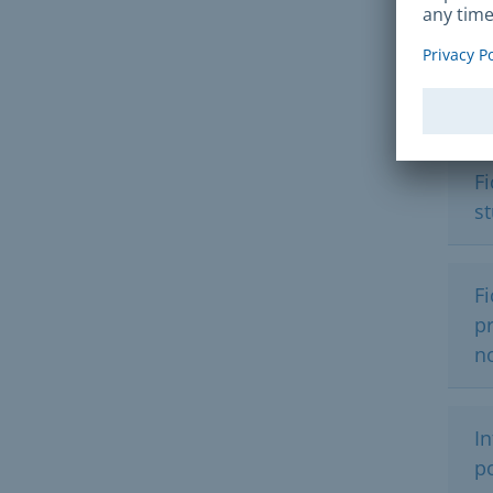
GDG
Lie
Fi
st
Fi
p
no
I
p