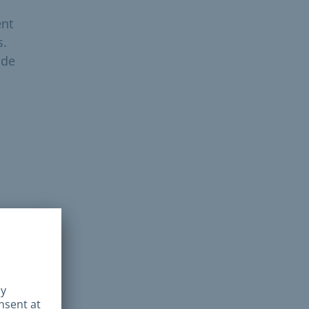
ent
s.
 de
ret
etz -