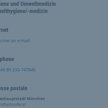
iene und Umweltmedizin
elthygiene/-medizin
rnet
crire un e-mail
éphone
+49 89 233-747845
esse postale
eshauptstadt München
ndheitsreferat