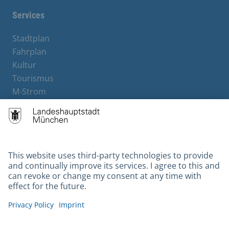
Services
Stadtplan
Fahrplan
Kultur
Tourismus
M-Strom
Bürgerservice
Hotels
Contact
Barrierefreiheit
Leichte Sprache
Gebärdensprache
Datenschutz