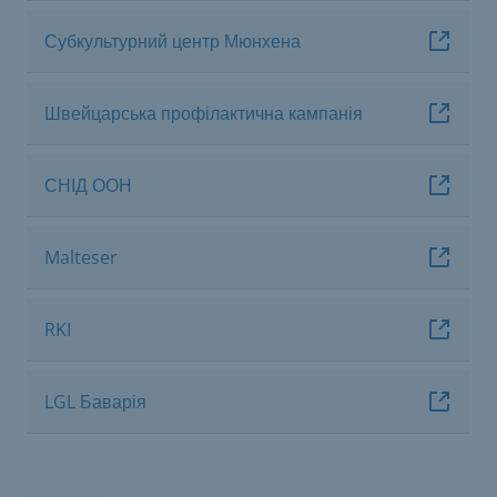
Субкультурний центр Мюнхена
Швейцарська профілактична кампанія
СНІД ООН
Malteser
RKI
LGL Баварія