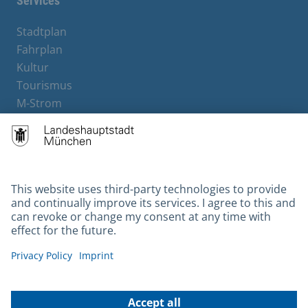
Services
Stadtplan
Fahrplan
Kultur
Tourismus
M-Strom
Bürgerservice
Hotels
Contact
Barrierefreiheit
Leichte Sprache
Gebärdensprache
Datenschutz
Kontakt
Impressum