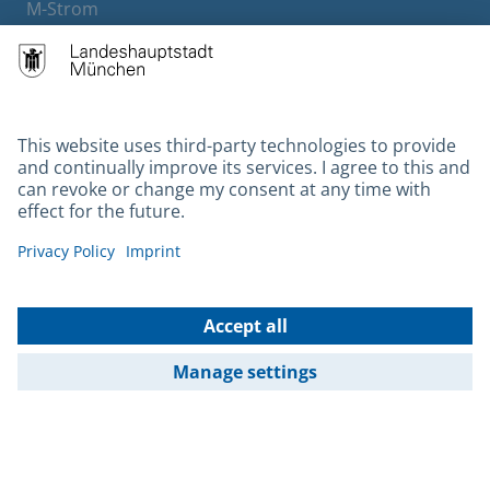
M-Strom
Bürgerservice
Hotels
Contact
Barrierefreiheit
Leichte Sprache
Gebärdensprache
Datenschutz
Kontakt
Impressum
© 2026 Portal München Betriebs GmbH & Co. KG - Ein Service der
Landeshauptstadt München und der Stadtwerke München GmbH