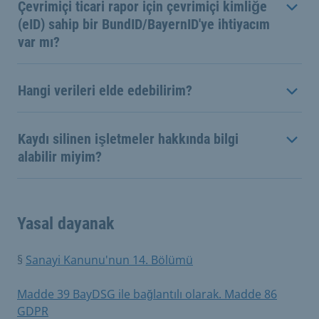
Çevrimiçi ticari rapor için çevrimiçi kimliğe
(eID) sahip bir BundID/BayernID'ye ihtiyacım
var mı?
Hangi verileri elde edebilirim?
Kaydı silinen işletmeler hakkında bilgi
alabilir miyim?
Yasal dayanak
§
Sanayi Kanunu'nun 14. Bölümü
Madde 39 BayDSG ile bağlantılı olarak. Madde 86
GDPR