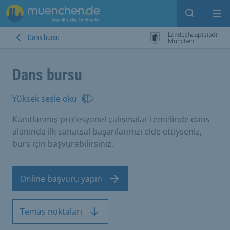
Open sear
Op
Dans bursu
Dans bursu
Yüksek sesle oku
Kanıtlanmış profesyonel çalışmalar temelinde dans
alanında ilk sanatsal başarılarınızı elde ettiyseniz,
burs için başvurabilirsiniz.
Online başvuru yapın
Temas noktaları