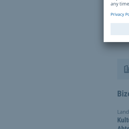
Jüri
verdi
erke
kaçı
Biz
Land
Kult
Abte