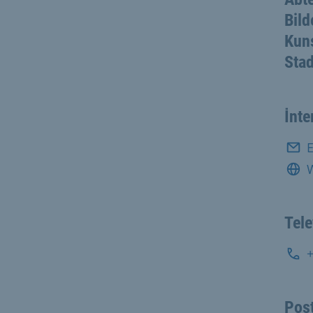
Bild
Kuns
Stad
İnte
E
W
Tel
Post