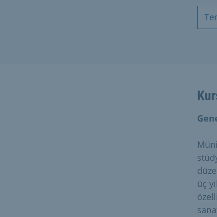
Te
Kur
Gene
Müni
stüd
düze
üç y
özel
sana