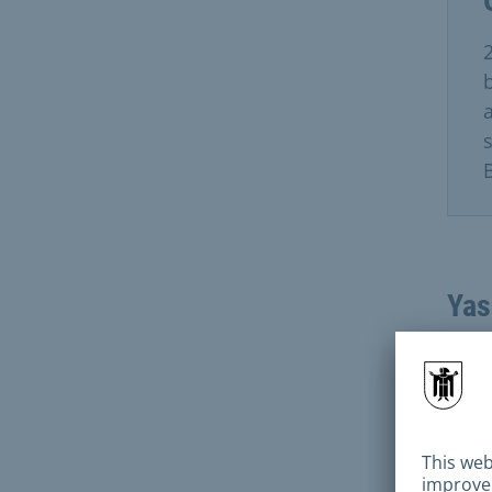
Yas
Kara
olar
topla
göre
kons