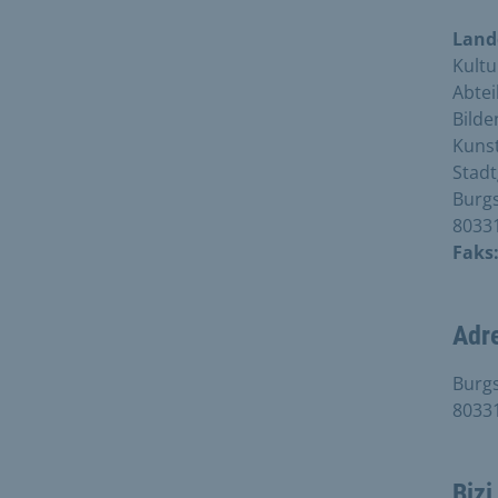
Land
Kultu
Abtei
Bilde
Kunst
Stadt
Burgs
8033
Faks
Adr
Burgs
8033
Bizi