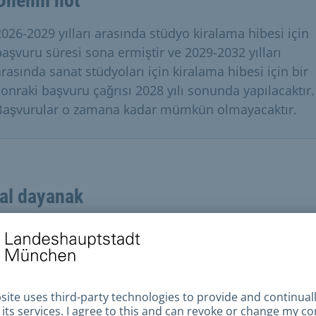
Önemli not
2026-2029 yılları arasında stüdyo kiralama hibesi için
başvuru süresi sona ermiştir ve 2029-2032 yılları
arasında sanat stüdyoları için kiralama hibesi için bir
sonraki başvuru çağrısı 2028 yılı sonunda yapılacaktır.
Başvurular o zamana kadar mümkün olmayacaktır.
al dayanak
r
Son başvuru tarihine kadar teslim edilen tüm resmi
ak doğru ve eksiksiz başvurular, Kent Konseyi tarafın
nan uzman jüriye sunulur. Jüri, sanatsal kalite kriterl
 başvuru sahipleri arasında bir seçim yapacak ve kent
eyine bir tavsiyede bulunacaktır.