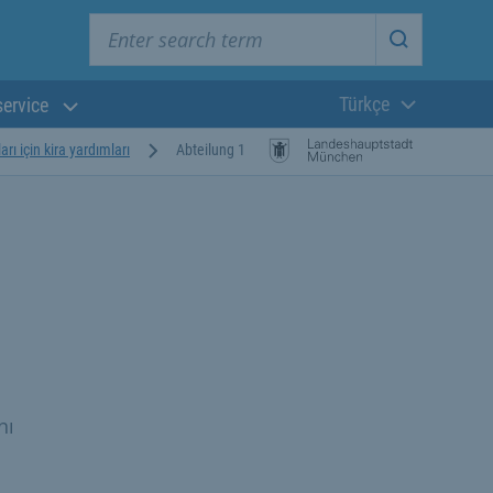
Enter search term
Start searc
Türkçe
service
Güncel dil:
rı için kira yardımları
Abteilung 1
nı