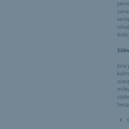
yeni
sana
veril
niha
Kült
Sübv
kira
kalm
olar
mikta
sözl
hesa
1