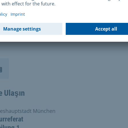
 süreci tamamlandığında ve kent konseyi kararını
ğinde yazılı olarak bilgilendirileceksiniz. Tüm süreç e
n Mayıs 2026'da tamamlanacaktır. Soru sormaktan
nmanızı rica ederiz.
e Ulaşın
eshauptstadt München
urreferat
ilung 1