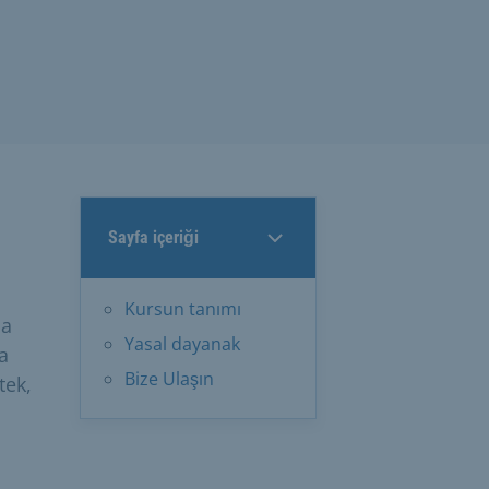
Sayfa içeriği
Kursun tanımı
na
Yasal dayanak
a
Bize Ulaşın
tek,