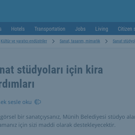
s
Hotels
Transportation
Jobs
Living
Citizen 
Kültür ve yaratıcı endüstriler
Sanat, tasarım, mimarlık
Sanat stüdyola
nat stüdyoları için kira
rdımları
ek sesle oku
 görsel bir sanatçıysanız, Münih Belediyesi stüdyo ala
amanız için sizi maddi olarak destekleyecektir.