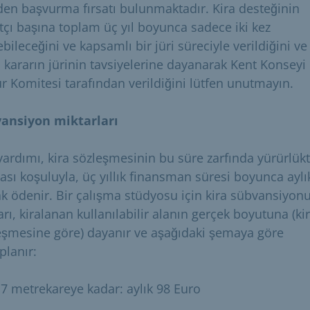
den başvurma fırsatı bulunmaktadır. Kira desteğinin
tçı başına toplam üç yıl boyunca sadece iki kez
ebileceğini ve kapsamlı bir jüri süreciyle verildiğini ve
i kararın jürinin tavsiyelerine dayanarak Kent Konseyi
ür Komitesi tarafından verildiğini lütfen unutmayın.
ansiyon miktarları
 yardımı, kira sözleşmesinin bu süre zarfında yürürlük
ası koşuluyla, üç yıllık finansman süresi boyunca aylı
ak ödenir. Bir çalışma stüdyosu için kira sübvansiyon
rı, kiralanan kullanılabilir alanın gerçek boyutuna (ki
eşmesine göre) dayanır ve aşağıdaki şemaya göre
planır:
7 metrekareye kadar: aylık 98 Euro