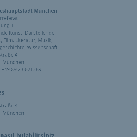
eshauptstadt München
rreferat
lung 1
nde Kunst, Darstellende
, Film, Literatur, Musik,
geschichte, Wissenschaft
traße 4
1 München
:
+49 89 233-21269
es
traße 4
1 München
 nasıl bulabilirsiniz