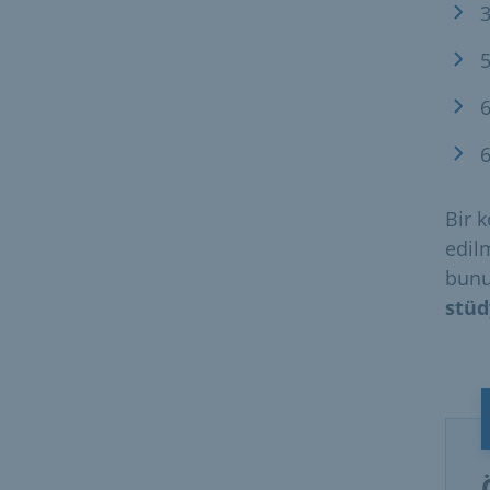
3
5
6
6
Bir 
edil
bunu
stüd