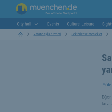
City hall
Events
Culture, Leisure
Sight
Startseite
Vatandaşlık hizmeti
Sektörler ve meslekler
Sa
ya
Yüks
Eğer
kiral