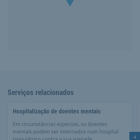
Serviços relacionados
Hospitalização de doentes mentais
Em circunstâncias especiais, os doentes
mentais podem ser internados num hospital
psiquiátrico contra a sua vontade.
Di