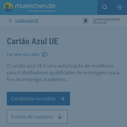
Open sear
Op
Cartão Azul UE
Cartão Azul UE
Ler em voz alta
O cartão azul UE é uma autorização de residência
para trabalhadores qualificados do estrangeiro para
fins de emprego académico.
Candidatar-se online
Pontos de contacto