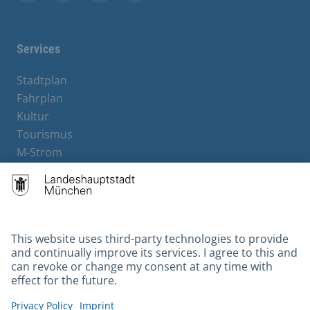
Facebook
Instagram
YouTube
X
Services
Stadtplan
Fahrplan
Kultur
Tourismus
M-Strom
Bürgerservice
Hotels
Contact
Barrierefreiheit
Leichte Sprache
Gebärdensprache