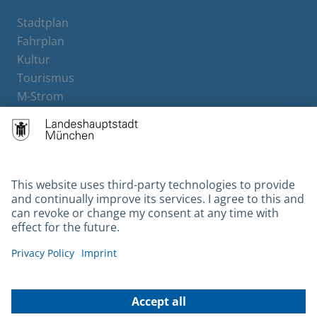
Stadtplan
Fahrplan
Kultur
Tourismus
M-Strom
Bürgerservice
Hotels
Contact
Barrierefreiheit
Leichte Sprache
Gebärdensprache
Datenschutz
Kontakt
Impressum