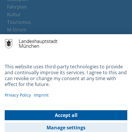
Fahrplan
Kultur
Tourismus
M-Strom
Bürgerservice
Hotels
Contact
Barrierefreiheit
Leichte Sprache
Gebärdensprache
Datenschutz
Kontakt
Impressum