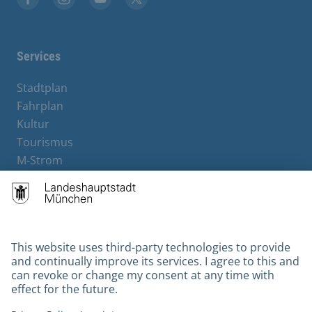
Facebook
Instagram
YouTube
X
Services
Stadtplan
Fahrplan
Kultur
Tourismus
M-Strom
Bürgerservice
Hotels
Contact
Barrierefreiheit
Leichte Sprache