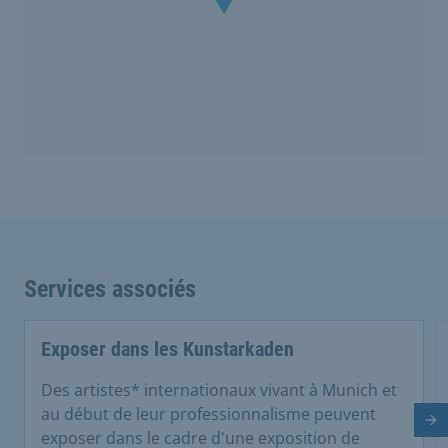
Services associés
Exposer dans les Kunstarkaden
Des artistes* internationaux vivant à Munich et
au début de leur professionnalisme peuvent
Di
exposer dans le cadre d'une exposition de