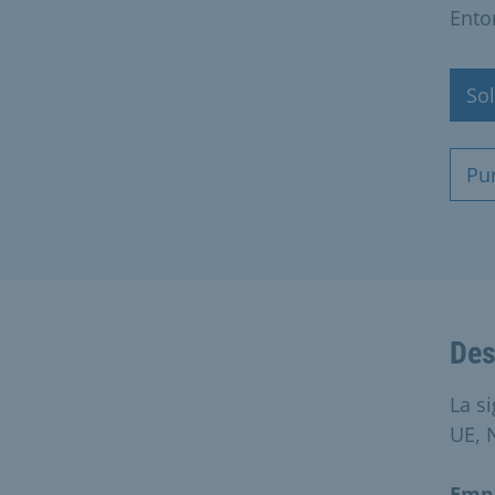
Ento
Sol
Pu
Des
La s
UE, 
Emp