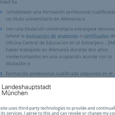
Usted ha
completado una formación profesional cualificad
un título universitario en Alemania o
con una titulación universitaria extranjera recono
(véase la
evaluación de
anabenes
o
certificados
de
Oficina Central de Educación en el Extranjero - ZA
haber trabajado en Alemania durante dos años
ininterrumpidos en una ocupación acorde con la
titulación o
formación profesional cualificada adquirida en el
extranjero y empleo cualificado en Alemania dura
un periodo ininterrumpido de tres años.
o ha recibido fondos públicos para sus gastos de
anutención en el año anterior a la solicitud del per
e residencia (a excepción de los gastos de alojamien