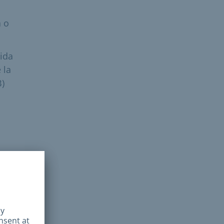
a o
cida
 la
B)
nte
miso
to y