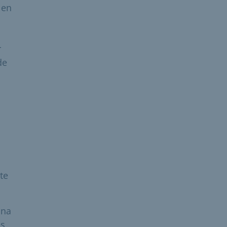
 en
r
de
te
una
es