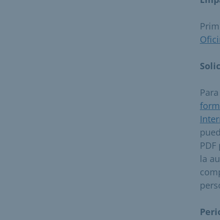
Prim
Ofic
Soli
Para
form
Inte
pued
PDF 
la a
comp
pers
Peri