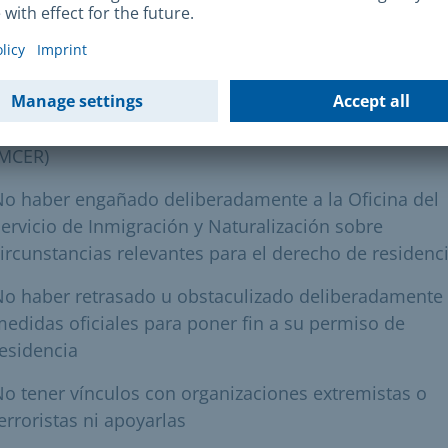
alefacción)
ispone de espacio suficiente
iene conocimientos de alemán al menos del nivel B 1
Marco Común Europeo de Referencia para las Lengua
(MCER)
o haber engañado deliberadamente a la Oficina del
ervicio de Inmigración y Naturalización sobre
ircunstancias relevantes para el derecho de residenc
o haber retrasado u obstaculizado deliberadamente 
edidas oficiales para poner fin a su permiso de
esidencia
o tener vínculos con organizaciones extremistas o
erroristas ni apoyarlas