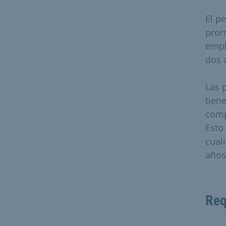
El p
pror
empl
dos 
Las 
tien
comp
Esto
cual
años
Req