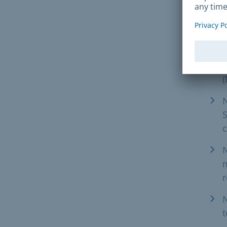
c
D
T
N
S
c
N
m
r
N
t