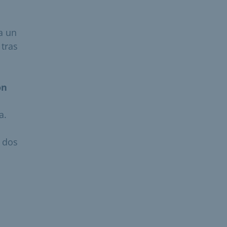
a un
 tras
ón
a.
e dos