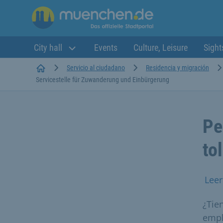
City hall
Events
Culture, Leisure
Sight
Startseite
Servicio al ciudadano
Residencia y migración
Servicestelle für Zuwanderung und Einbürgerung
Pe
to
Leer
¿Tie
empl