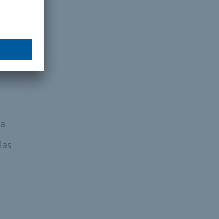
 del
s
ia
las