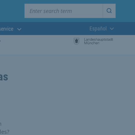
Enter search term
Start searc
Español
service
Lengua actual:
as
n
les?