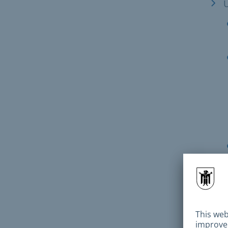
N
m
d