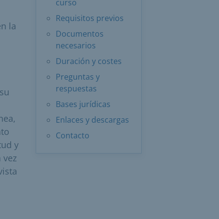
curso
Requisitos previos
n la
Documentos
necesarios
Duración y costes
Preguntas y
respuestas
 su
Bases jurídicas
nea,
Enlaces y descargas
to
Contacto
tud y
a vez
vista