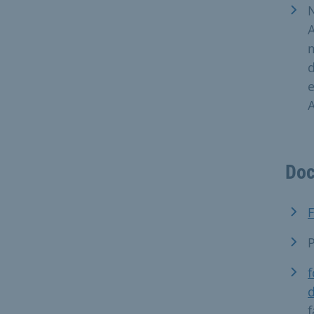
A
m
d
e
A
Doc
F
P
f
d
f