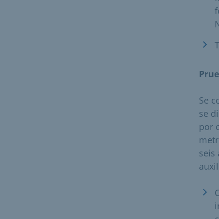
f
N
T
Prue
Se c
se d
por 
metr
seis
auxi
C
i