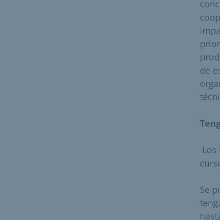
conc
coop
impa
prio
prod
de e
orga
técn
Teng
​ Los
curs
Se p
teng
hast