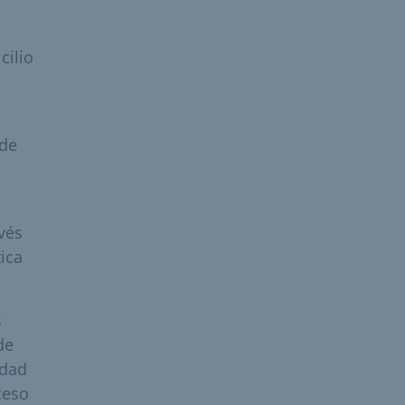
cilio
 de
vés
ica
s
de
idad
ceso