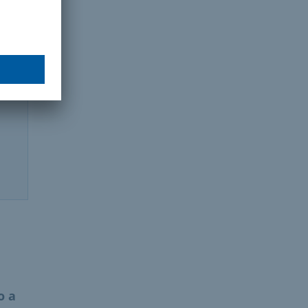
o
e
o a