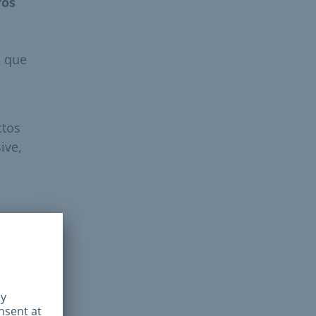
ros
s que
ctos
ive,