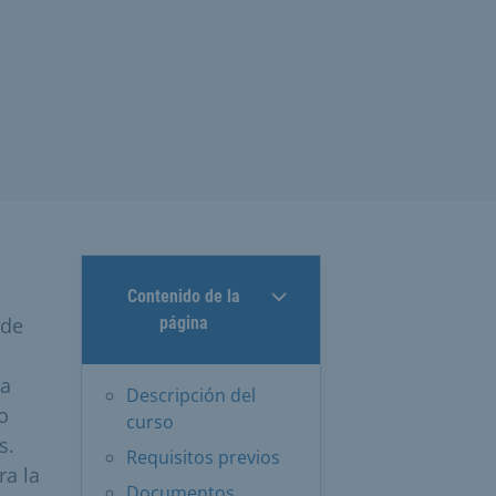
Contenido de la
 de
página
ea
Descripción del
o
curso
s.
Requisitos previos
ra la
Documentos