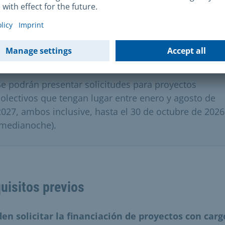
Tenga en cuenta lo siguiente:
Los fondos destinados a las artes plásticas para el añ
en curso, 2026, ya están totalmente asignados en est
momento.
Se podrán presentar solicitudes para proyectos
colectivos que tengan lugar entre enero y agosto de
2027, ambos inclusive, hasta el 30 de octubre de 2026
(medianoche).
uisitos previos
den
solicitar
la financiación de proyectos con carg