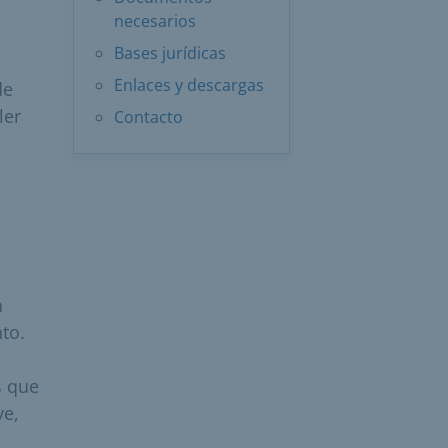
necesarios
Bases jurídicas
Enlaces y descargas
de
ler
Contacto
n
to.
s que
ve,