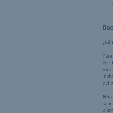
d
Doc
¿Cóm
Para
Fond
form
incl
del 
Not
soli
plaz