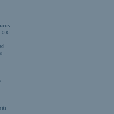
euros
1.000
ud
 a
a
más