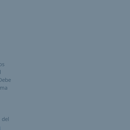
os
l
 Debe
uema
 del
a