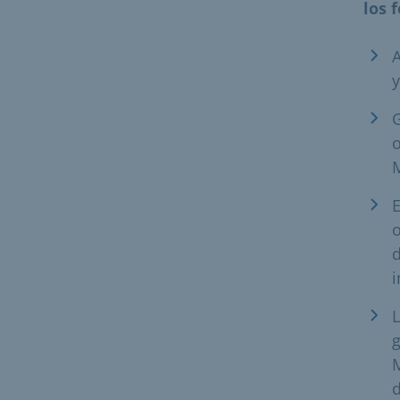
los 
A
y
G
o
E
o
d
L
g
M
d