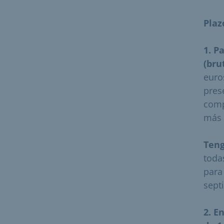
Plaz
1. P
(bru
euro
pres
comp
más 
Teng
toda
para
sept
2. E