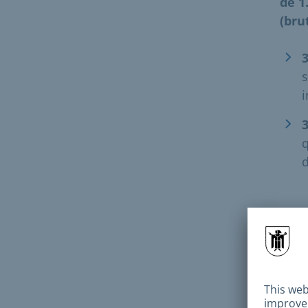
de 1
(bru
3
s
i
q
d