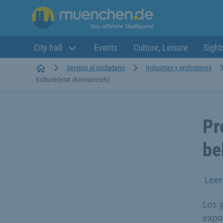
City hall
Events
Culture, Leisure
Sight
Startseite
Servicio al ciudadano
Industrias y profesiones
Kulturreferat (Kernbereich)
Pr
be
Leer
Los 
expo