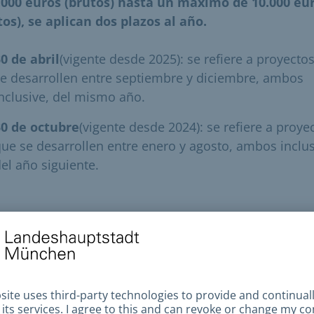
.000 euros (brutos) hasta un máximo de 10.000 eu
tos), se aplican dos plazos al año.
0 de abril
(vigente desde 2025): se refiere a proyecto
e desarrollen entre septiembre y diciembre, ambos
nclusive, del mismo año.
30 de octubre
(vigente desde 2024): se refiere a proye
ue se desarrollen entre enero y agosto, ambos inclus
el año siguiente.
Nota importante
Nota importante