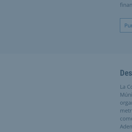
fina
Pu
Des
La C
Múni
organ
metr
como
Adem