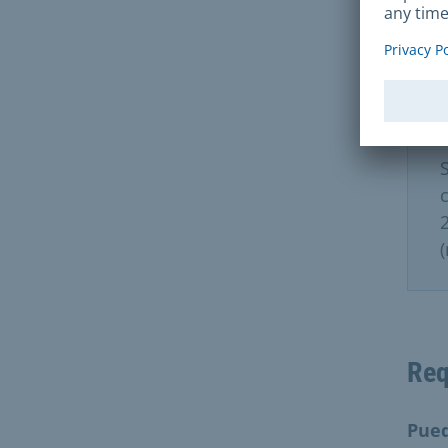
Req
Pue