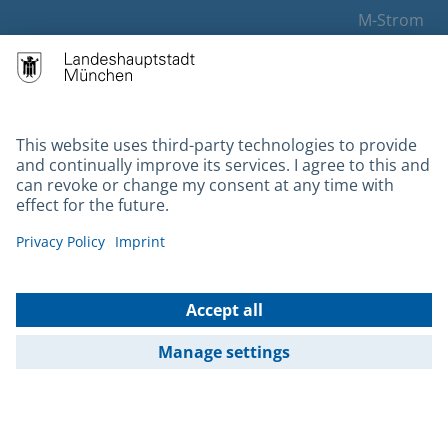
M-Strom
Bürgerservice
Hotels
Contact
Barrierefreiheit
Leichte Sprache
Gebärdensprache
Datenschutz
Kontakt
Impressum
© 2026 Portal München Betriebs GmbH & Co. KG - Ein Service der
Landeshauptstadt München und der Stadtwerke München GmbH