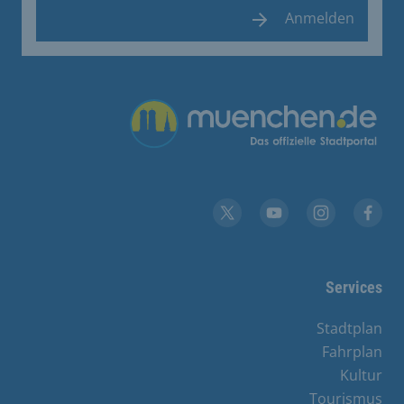
Anmelden
Übergreifende Links
YouTube
X
Instagram
Facebook
Services
Stadtplan
Fahrplan
Kultur
Tourismus