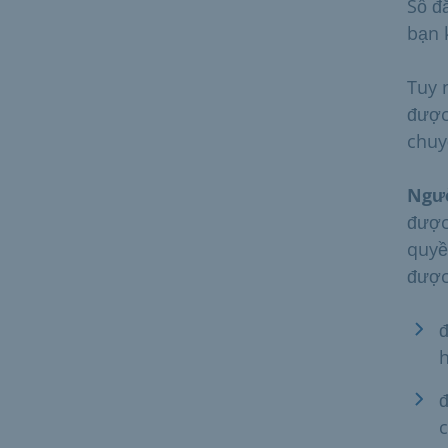
Sổ đ
bạn 
Tuy 
được
chuy
Ngườ
được
quyề
được
đ
h
đ
c