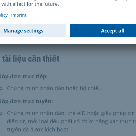
uý vị đã đăng ký nơi cư trú chính hoặc nơi cư trú phụ
Munich.
ạn phải nộp đơn trực tiếp. Ngoài ra, người đại diện 
háp của bạn cũng có thể nộp đơn thay cho bạn.
 tài liệu cần thiết
Nộp đơn trực tiếp:
Chứng minh nhân dân hoặc hộ chiếu
Nộp đơn trực tuyến:
Chứng minh nhân dân, thẻ eID hoặc giấy phép cư 
điện tử, mỗi loại đều phải có chức năng xác thực t
tuyến đã được kích hoạt