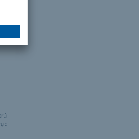
 tại
hợp
trú
rực