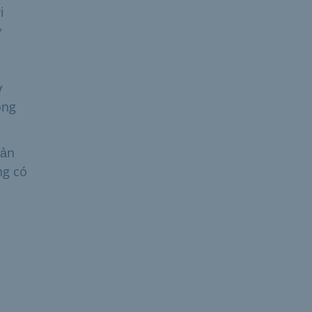
i
ơ
ơ
ông
oản
ng có