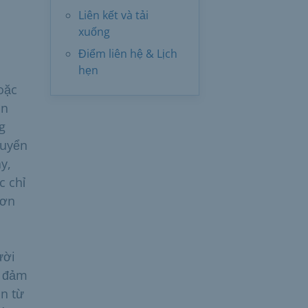
Liên kết và tải
xuống
Điểm liên hệ & Lịch
hẹn
oặc
an
g
huyển
y,
c chỉ
đơn
ười
m đảm
in từ