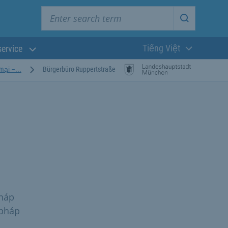
Enter search term
Start searc
Tiếng Việt
service
Ngôn ngữ hiện t
mại –...
Bürgerbüro Ruppertstraße
pháp
 pháp