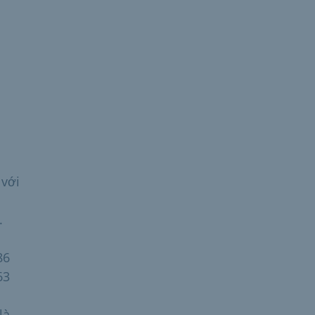
 với
.
86
63
là