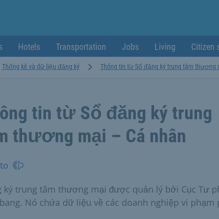
s
Hotels
Transportation
Jobs
Living
Citizen 
Thống kê và dữ liệu đăng ký
Thông tin từ Sổ đăng ký trung tâm thương 
ông tin từ Sổ đăng ký trung
m thương mại – Cá nhân
to
 ký trung tâm thương mại được quản lý bởi Cục Tư 
 bang. Nó chứa dữ liệu về các doanh nghiệp vi phạm