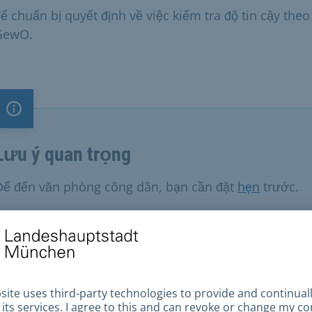
ể chuẩn bị quyết định về việc kiểm tra độ tin cậy theo
GewO.
Lưu ý quan trọng
Lưu ý quan trọng
Để đến văn phòng công dân, bạn cần đặt
hẹn
trước.
u kiện