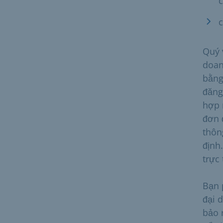
c
c
Quý 
doan
bằng
đăng
hợp 
đơn 
thôn
định
trực
Bạn 
đại 
bảo 