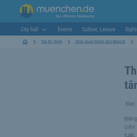
City hall
Events
Culture, Leisure
Sight
Startseite
Tòa thị chính
Chân dung thành phố Munich
Th
tâ
Đọc 
Đăng
Liên
luật.