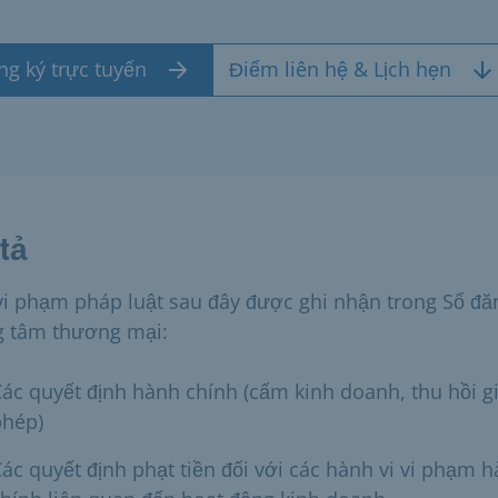
ng ký trực tuyến
Điểm liên hệ & Lịch hẹn
tả
vi phạm pháp luật sau đây được ghi nhận trong Sổ đă
g tâm thương mại:
ác quyết định hành chính (cấm kinh doanh, thu hồi g
phép)
ác quyết định phạt tiền đối với các hành vi vi phạm 