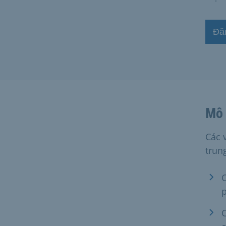
Đă
Mô 
Các 
trun
C
C