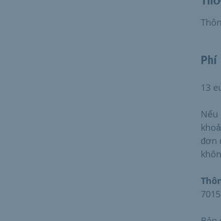
Thời
Thôn
Phí
13 e
Nếu 
khoả
đơn 
khôn
Thôn
7015
Bản 