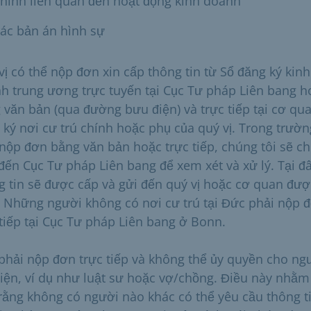
hính liên quan đến hoạt động kinh doanh
ác bản án hình sự
vị có thể nộp đơn xin cấp thông tin từ Sổ đăng ký kinh
h trung ương trực tuyến tại Cục Tư pháp Liên bang h
 văn bản (qua đường bưu điện) và trực tiếp tại cơ qu
 ký nơi cư trú chính hoặc phụ của quý vị. Trong trườn
nộp đơn bằng văn bản hoặc trực tiếp, chúng tôi sẽ c
đến Cục Tư pháp Liên bang để xem xét và xử lý. Tại đâ
g tin sẽ được cấp và gửi đến quý vị hoặc cơ quan đượ
. Những người không có nơi cư trú tại Đức phải nộp 
 tiếp tại Cục Tư pháp Liên bang ở Bonn.
phải nộp đơn trực tiếp và không thể ủy quyền cho ng
diện, ví dụ như luật sư hoặc vợ/chồng. Điều này nhằ
rằng không có người nào khác có thể yêu cầu thông t