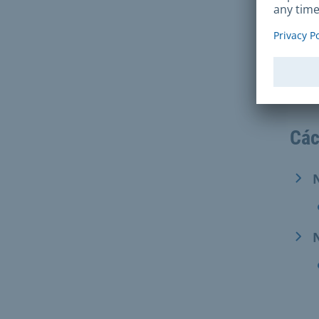
Q
B
p
Các