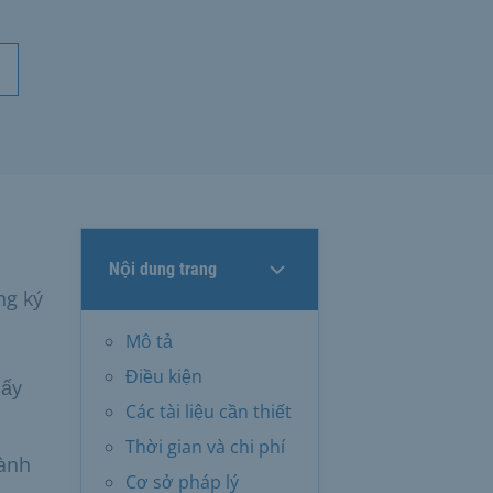
Nội dung trang
ng ký
Mô tả
Điều kiện
iấy
Các tài liệu cần thiết
Thời gian và chi phí
hành
Cơ sở pháp lý