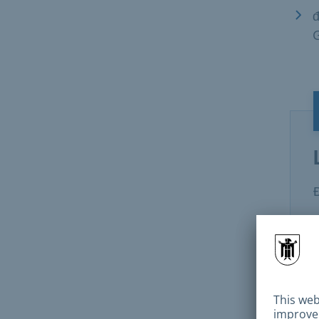
đ
Điề