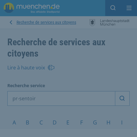
Open sear
Op
Recherche de services aux citoyens
Recherche de services aux
citoyens
Lire à haute voix
Recherche service
Démarr
Sujets de A à Z
A
B
C
D
E
F
G
H
I
J