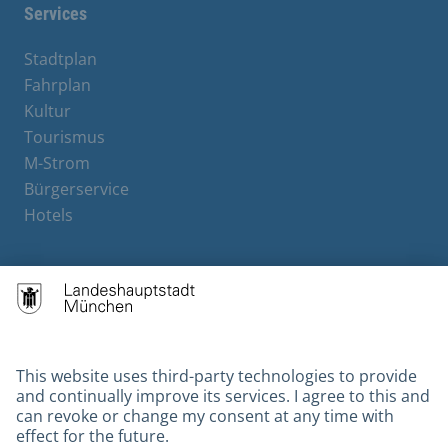
Services
Stadtplan
Fahrplan
Kultur
Tourismus
M-Strom
Bürgerservice
Hotels
Contact
Barrierefreiheit
Leichte Sprache
Gebärdensprache
Datenschutz
Kontakt