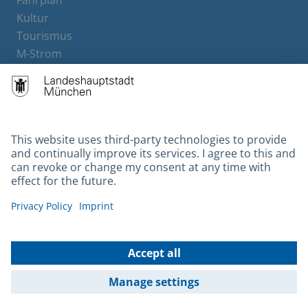
Fahrplan
Kultur
Tourismus
M-Strom
Bürgerservice
Hotels
Contact
Barrierefreiheit
Leichte Sprache
Gebärdensprache
Datenschutz
Kontakt
Impressum