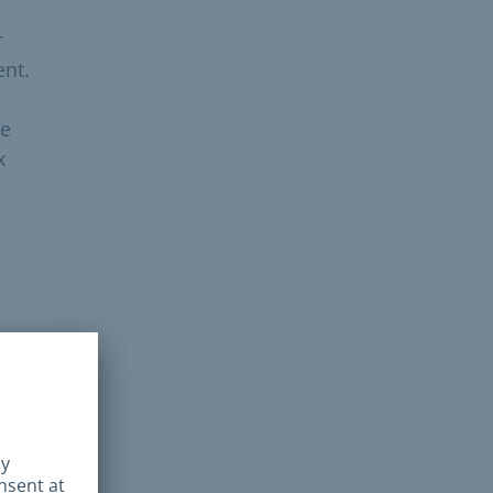
r
ent.
de
x
ion