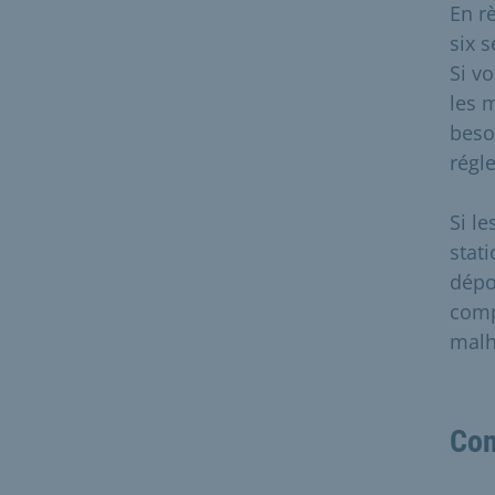
En r
six 
Si v
les 
beso
régle
Si l
stat
dépo
comp
malh
Con