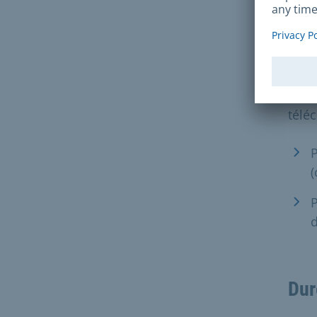
o
P
(
Pour
télé
P
(
P
Dur