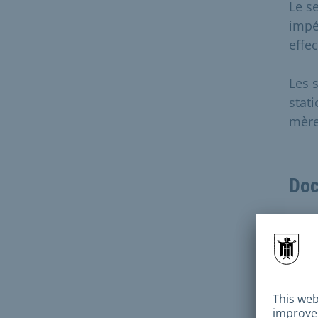
Le se
impé
effe
Les 
stat
mère
Doc
Pour
reno
suiv
P