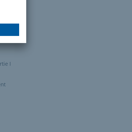
ie I
tie I
ent