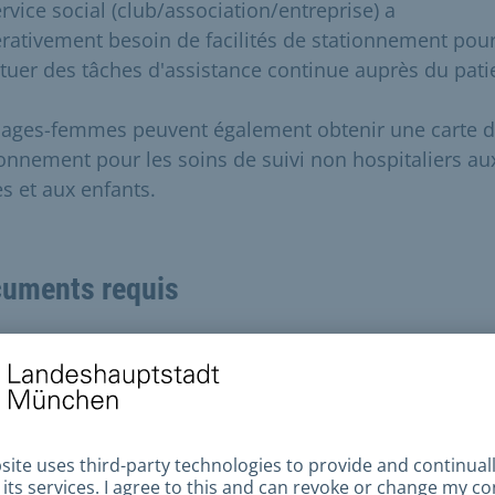
rvice social (club/association/entreprise) a
rativement besoin de facilités de stationnement pou
ctuer des tâches d'assistance continue auprès du pati
sages-femmes peuvent également obtenir une carte 
ionnement pour les soins de suivi non hospitaliers au
s et aux enfants.
uments requis
 la
demande en ligne (nouvelle demande ou
uvellement)
, vous devez télécharger les documents
ants.
reuve de l'activité d'aide ou de soins (p.ex. autorisat