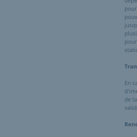
dépe
pour 
pouv
jusq
plus
pour 
stat
Tran
En c
d'im
de l
valid
Ren