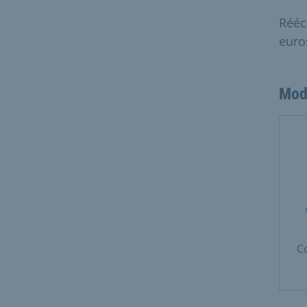
Rééc
euro
Mod
C