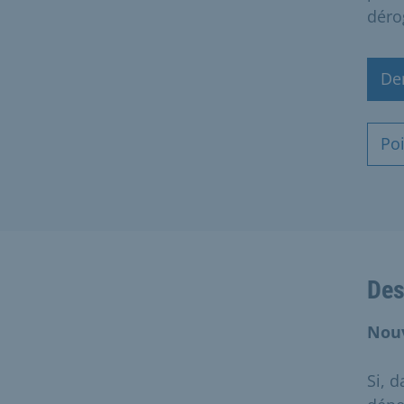
déro
De
Po
Des
Nou
Si, 