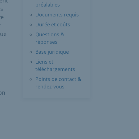
ent
préalables
us
Documents requis
re
Durée et coûts
r
que
Questions &
réponses
Base juridique
Liens et
téléchargements
Points de contact &
rendez-vous
on