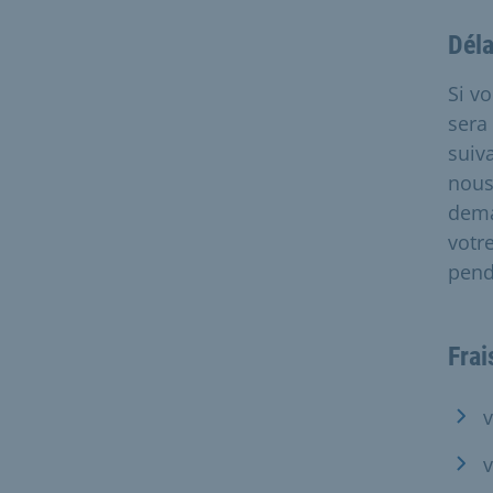
Déla
Si v
sera
suiv
nous
dema
votr
pend
Frai
v
v