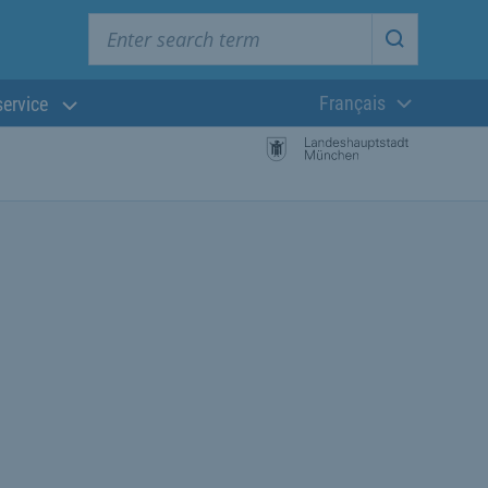
Enter search term
Start searc
Français
service
Langue actuelle