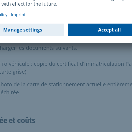
u contrat de soins de la caisse de soins)
ar véhicule : copie du certificat d'immatriculation Part
carte grise)
 la
demande de transfert en ligne
, vous devez
charger les documents suivants.
 ro véhicule : copie du certificat d'immatriculation Par
carte grise)
hoto de la carte de stationnement actuelle entièrem
déchirée
ée et coûts