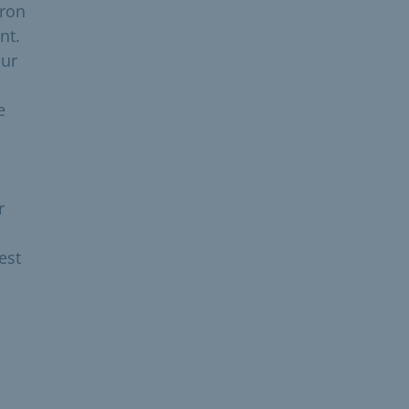
iron
nt.
our
e
r
est