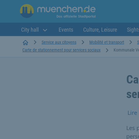
City hall
Events
Culture, Leisure
Sight
Startseite
Service aux citoyens
Mobilité et transport
S
Carte de stationnement pour services sociaux
Kommunale Ve
Ca
se
Lire
Les 
pers