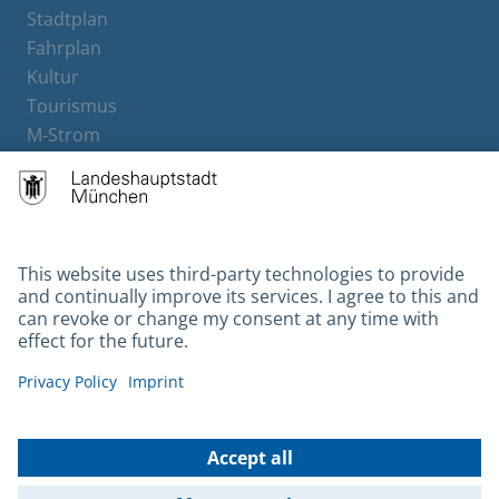
Stadtplan
Fahrplan
Kultur
Tourismus
M-Strom
Bürgerservice
Hotels
Contact
Barrierefreiheit
Leichte Sprache
Gebärdensprache
Datenschutz
Kontakt
Impressum